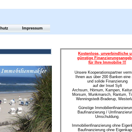
chutz
Impressum
Kostenlose, unverbindliche 
günstige Finanzierungsangeb
für Ihre Immobilie !!!
Unsere Kooperationspartner vermi
Ihnen aus über 200 Banken eine 
und solide Finanzierung
auf der Insel Sylt
Archsum, Hörnum, Kampen, Keitum
Morsum, Munkmarsch, Rantum, T
Wenningstedt-Braderup, Westerl
Günstige Immobilienfinanzierun
Baufinanzierung / Umfinanzierun
Umschuldung.
Immobilienfinanzierung ohne Eigenk
Baufinanzierung ohne Eigenkapi