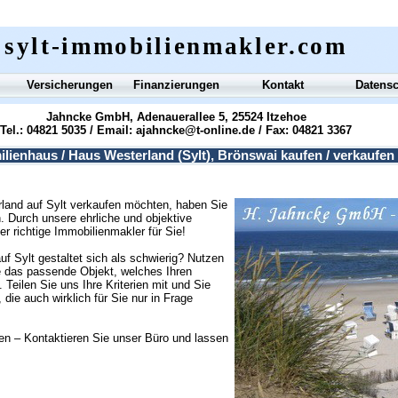
sylt-immobilienmakler.com
Versicherungen
Finanzierungen
Kontakt
Datens
Jahncke GmbH, Adenauerallee 5, 25524 Itzehoe
Tel.: 04821 5035 / Email:
ajahncke@t-online.de
/ Fax: 04821 3367
ilienhaus / Haus Westerland (Sylt), Brönswai kaufen / verkaufen
rland auf Sylt verkaufen möchten, haben Sie
. Durch unsere ehrliche und objektive
er richtige Immobilienmakler für Sie!
 Sylt gestaltet sich als schwierig? Nutzen
ie das passende Objekt, welches Ihren
Teilen Sie uns Ihre Kriterien mit und Sie
 die auch wirklich für Sie nur in Frage
en – Kontaktieren Sie unser Büro und lassen