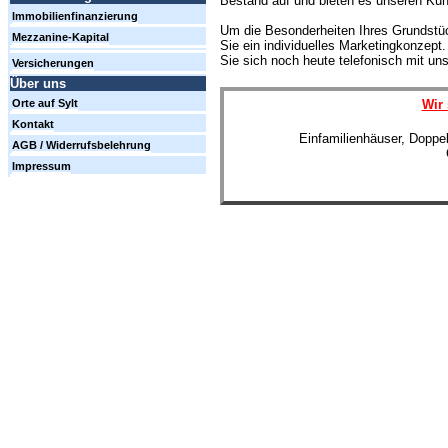
Bestand auf und bieten es unseren Ku
Immobilienfinanzierung
Um die Besonderheiten Ihres Grundstüc
Mezzanine-Kapital
Sie ein individuelles Marketingkonzep
Sie sich noch heute telefonisch mit un
Versicherungen
Über uns
Wir 
Orte auf Sylt
Kontakt
Einfamilienhäuser, Doppe
AGB / Widerrufsbelehrung
Impressum