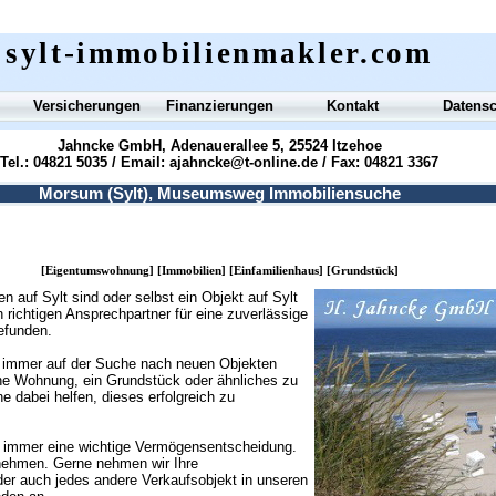
sylt-immobilienmakler.com
Versicherungen
Finanzierungen
Kontakt
Datens
Jahncke GmbH, Adenauerallee 5, 25524 Itzehoe
Tel.: 04821 5035 / Email:
ajahncke@t-online.de
/ Fax: 04821 3367
Morsum (Sylt), Museumsweg Immobiliensuche
[
Eigentumswohnung
] [
Immobilien
] [
Einfamilienhaus
] [
Grundstück
]
 auf Sylt sind oder selbst ein Objekt auf Sylt
 richtigen Ansprechpartner für eine zuverlässige
efunden.
en immer auf der Suche nach neuen Objekten
 eine Wohnung, ein Grundstück oder ähnliches zu
e dabei helfen, dieses erfolgreich zu
st immer eine wichtige Vermögensentscheidung.
unehmen. Gerne nehmen wir Ihre
er auch jedes andere Verkaufsobjekt in unseren