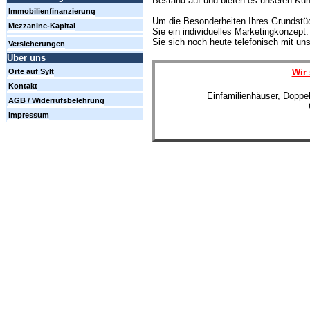
Bestand auf und bieten es unseren Ku
Immobilienfinanzierung
Um die Besonderheiten Ihres Grundstüc
Mezzanine-Kapital
Sie ein individuelles Marketingkonzep
Sie sich noch heute telefonisch mit un
Versicherungen
Über uns
Wir 
Orte auf Sylt
Kontakt
Einfamilienhäuser, Doppe
AGB / Widerrufsbelehrung
Impressum