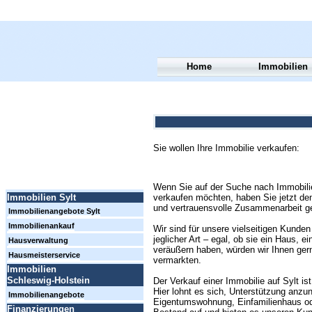
Home
Immobilien
Sie wollen Ihre Immobilie verkaufen:
Wenn Sie auf der Suche nach Immobilien
verkaufen möchten, haben Sie jetzt den
Immobilien Sylt
und vertrauensvolle Zusammenarbeit g
Immobilienangebote Sylt
Immobilienankauf
Wir sind für unsere vielseitigen Kund
jeglicher Art – egal, ob sie ein Haus,
Hausverwaltung
veräußern haben, würden wir Ihnen gern
Hausmeisterservice
vermarkten.
Immobilien
Schleswig-Holstein
Der Verkauf einer Immobilie auf Sylt i
Hier lohnt es sich, Unterstützung anz
Immobilienangebote
Eigentumswohnung, Einfamilienhaus od
Finanzierungen