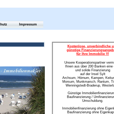
chutz
Impressum
Kostenlose, unverbindliche 
günstige Finanzierungsangeb
für Ihre Immobilie !!!
Unsere Kooperationspartner vermi
Ihnen aus über 200 Banken eine 
und solide Finanzierung
auf der Insel Sylt
Archsum, Hörnum, Kampen, Keitum
Morsum, Munkmarsch, Rantum, T
Wenningstedt-Braderup, Westerl
Günstige Immobilienfinanzierun
Baufinanzierung / Umfinanzierun
Umschuldung.
Immobilienfinanzierung ohne Eigenk
Baufinanzierung ohne Eigenkapi