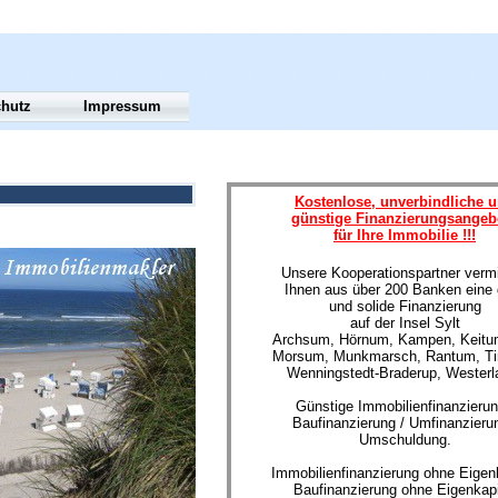
chutz
Impressum
Kostenlose, unverbindliche 
günstige Finanzierungsangeb
für Ihre Immobilie !!!
Unsere Kooperationspartner vermi
Ihnen aus über 200 Banken eine 
und solide Finanzierung
auf der Insel Sylt
Archsum, Hörnum, Kampen, Keitum
Morsum, Munkmarsch, Rantum, T
Wenningstedt-Braderup, Westerl
Günstige Immobilienfinanzierun
Baufinanzierung / Umfinanzierun
Umschuldung.
Immobilienfinanzierung ohne Eigenk
Baufinanzierung ohne Eigenkapi