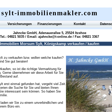
sylt-immobilienmakler.com
Versicherungen
Finanzierungen
Kontakt
Datens
Jahncke GmbH, Adenauerallee 5, 25524 Itzehoe
Tel.: 04821 5035 / Email:
ajahncke@t-online.de
/ Fax: 04821 3367
Immobilien Morsum Sylt, Königskamp verkaufen / kaufen
lt zu verkaufen bzw. wollen welche kaufen?
ind Sie gut beraten!
aufen, so ist die richtige Vermarktung für
ig. Gerne übernehmen wir diese Arbeit für Sie
 Bestand auf.
t erst einmal gefunden hat, vergeht viel Zeit.
erien die Suche für Sie und bieten Ihnen
 Sie interessant sein können. So haben Sie
milie.
laden wir Sie zu einem unverbindlichen und
erem Büro ein.