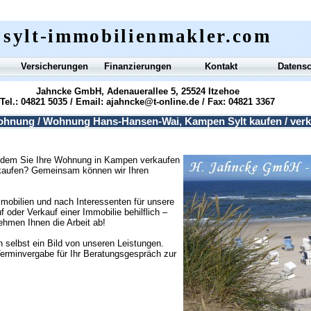
sylt-immobilienmakler.com
Versicherungen
Finanzierungen
Kontakt
Datens
Jahncke GmbH, Adenauerallee 5, 25524 Itzehoe
Tel.: 04821 5035 / Email:
ajahncke@t-online.de
/ Fax: 04821 3367
hnung / Wohnung Hans-Hansen-Wai, Kampen Sylt kaufen / verk
 indem Sie Ihre Wohnung in Kampen verkaufen
kaufen? Gemeinsam können wir Ihren
obilien und nach Interessenten für unsere
 oder Verkauf einer Immobilie behilflich –
ehmen Ihnen die Arbeit ab!
selbst ein Bild von unseren Leistungen.
Terminvergabe für Ihr Beratungsgespräch zur