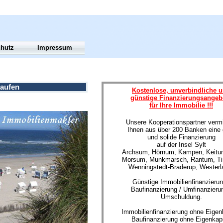
chutz
Impressum
aufen
Kostenlose, unverbindliche 
günstige Finanzierungsangeb
für Ihre Immobilie !!!
Unsere Kooperationspartner vermi
Ihnen aus über 200 Banken eine 
und solide Finanzierung
auf der Insel Sylt
Archsum, Hörnum, Kampen, Keitum
Morsum, Munkmarsch, Rantum, T
Wenningstedt-Braderup, Westerl
Günstige Immobilienfinanzierun
Baufinanzierung / Umfinanzierun
Umschuldung.
Immobilienfinanzierung ohne Eigenk
Baufinanzierung ohne Eigenkapi