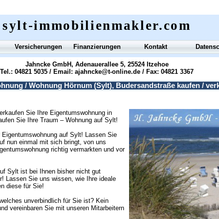
sylt-immobilienmakler.com
Versicherungen
Finanzierungen
Kontakt
Datens
Jahncke GmbH, Adenauerallee 5, 25524 Itzehoe
Tel.: 04821 5035 / Email:
ajahncke@t-online.de
/ Fax: 04821 3367
nung / Wohnung Hörnum (Sylt), Budersandstraße kaufen / ver
 verkaufen Sie Ihre Eigentumswohnung in
kaufen Sie Ihre Traum – Wohnung auf Sylt!
er Eigentumswohnung auf Sylt! Lassen Sie
auf nun einmal mit sich bringt, von uns
igentumswohnung richtig vermarkten und vor
 Sylt ist bei Ihnen bisher nicht gut
r! Lassen Sie uns wissen, wie Ihre ideale
n diese für Sie!
lches unverbindlich für Sie ist? Kein
nd vereinbaren Sie mit unseren Mitarbeitern