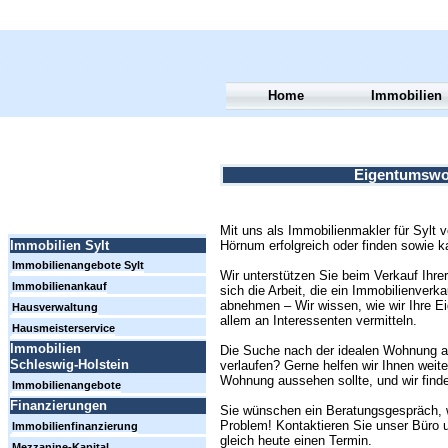
Home
Immobilien
Eigentumswoh
Mit uns als Immobilienmakler für Sylt
Hörnum erfolgreich oder finden sowie 
Immobilien Sylt
Immobilienangebote Sylt
Wir unterstützen Sie beim Verkauf Ihr
Immobilienankauf
sich die Arbeit, die ein Immobilienverk
abnehmen – Wir wissen, wie wir Ihre E
Hausverwaltung
allem an Interessenten vermitteln.
Hausmeisterservice
Immobilien
Die Suche nach der idealen Wohnung auf
Schleswig-Holstein
verlaufen? Gerne helfen wir Ihnen weite
Wohnung aussehen sollte, und wir finde
Immobilienangebote
Finanzierungen
Sie wünschen ein Beratungsgespräch, we
Problem! Kontaktieren Sie unser Büro u
Immobilienfinanzierung
gleich heute einen Termin.
Mezzanine-Kapital