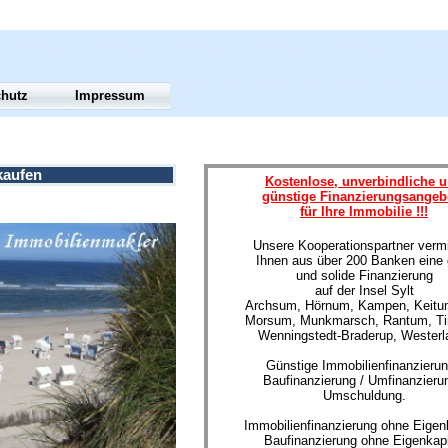
chutz
Impressum
kaufen
Kostenlose, unverbindliche 
günstige Finanzierungsangeb
für Ihre Immobilie !!!
Unsere Kooperationspartner vermi
Ihnen aus über 200 Banken eine 
und solide Finanzierung
auf der Insel Sylt
Archsum, Hörnum, Kampen, Keitum
Morsum, Munkmarsch, Rantum, T
Wenningstedt-Braderup, Westerl
Günstige Immobilienfinanzierun
Baufinanzierung / Umfinanzierun
Umschuldung.
Immobilienfinanzierung ohne Eigenk
Baufinanzierung ohne Eigenkapi